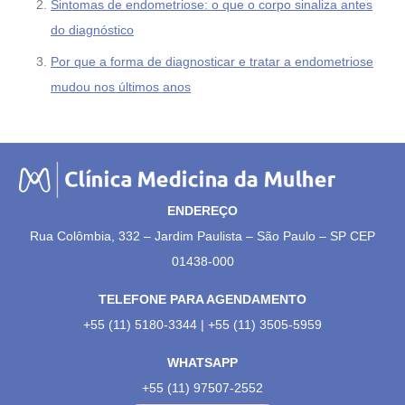
Sintomas de endometriose: o que o corpo sinaliza antes
do diagnóstico
Por que a forma de diagnosticar e tratar a endometriose
mudou nos últimos anos
ENDEREÇO
Rua Colômbia, 332 – Jardim Paulista – São Paulo – SP CEP
01438-000
TELEFONE PARA AGENDAMENTO
+55 (11) 5180-3344 | +55 (11) 3505-5959
WHATSAPP
+55 (11) 97507-2552