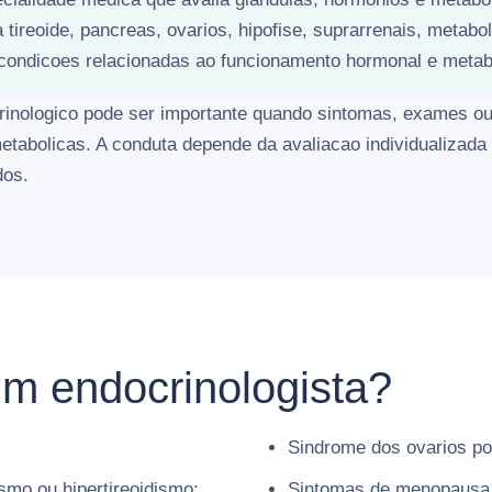
a tireoide, pancreas, ovarios, hipofise, suprarrenais, metabo
 condicoes relacionadas ao funcionamento hormonal e metab
ologico pode ser importante quando sintomas, exames ou 
etabolicas. A conduta depende da avaliacao individualizada
dos.
m endocrinologista?
Sindrome dos ovarios pol
ismo ou hipertireoidismo;
Sintomas de menopausa o