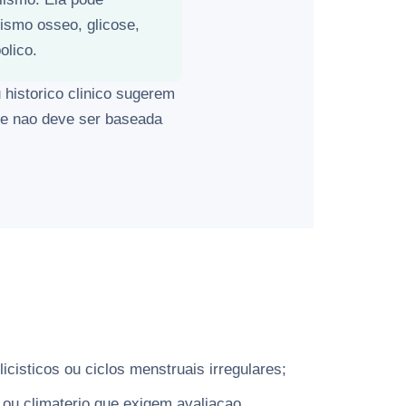
lismo osseo, glicose,
olico.
historico clinico sugerem
 e nao deve ser baseada
icisticos ou ciclos menstruais irregulares;
u climaterio que exigem avaliacao