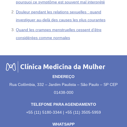
pourquoi ce symptôme est souvent mal interprété
Douleur pendant les relations sexuelles : quand
investiguer au-delà des causes les plus courantes
Quand les crampes menstruelles cessent d’être
considérées comme normales
ENDEREÇO
Rua Colômbia, 332 – Jardim Paulista – São Paulo – SP CEP
01438-000
TELEFONE PARA AGENDAMENTO
+55 (11) 5180-3344 | +55 (11) 3505-5959
WHATSAPP