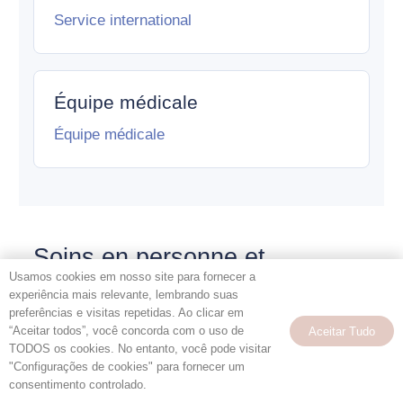
Service international
Équipe médicale
Équipe médicale
Soins en personne et
Usamos cookies em nosso site para fornecer a
téléconsultation
experiência mais relevante, lembrando suas
preferências e visitas repetidas. Ao clicar em
La Clinique Medicina da Mulher offre des soins en
“Aceitar todos”, você concorda com o uso de
Aceitar Tudo
TODOS os cookies. No entanto, você pode visitar
personne à São Paulo et peut orienter la
"Configurações de cookies" para fornecer um
Prendre rendez-vous
téléconsultation selon l'âge, le besoin clinique, la
consentimento controlado.